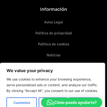
Información
Aviso Legal
Política de privacidad
Política de cookies
Noticias
Contacto
We value your privacy
987 07 07 83 - 987 17 09 60
We use cookies to enhance your browsing experience,
serve personalized ads or content, and analyze our traffic.
Email: info@grupoalthealeon.com
By clicking "Accept All", you consent to our use of cookies.
Grupo Althea León Avda. Facultad de Veterinaria,
¿Cómo puedo ayudarte?
7 / 24004 León
Customize
Reject All
Accept All